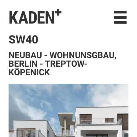
KADEN⁺
NEUES
PROJEKTE
ÜBER UNS
SW40
KONTAKT
NEUBAU - WOHNUNSGBAU,
BERLIN - TREPTOW-
KÖPENICK