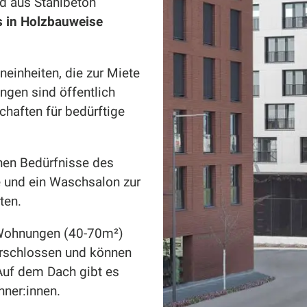
d aus Stahlbeton
 in Holzbauweise
inheiten, die zur Miete
gen sind öffentlich
haften für bedürftige
chen Bedürfnisse des
 und ein Waschsalon zur
ten.
r-Wohnungen (40-70m²)
erschlossen und können
Auf dem Dach gibt es
hner:innen.